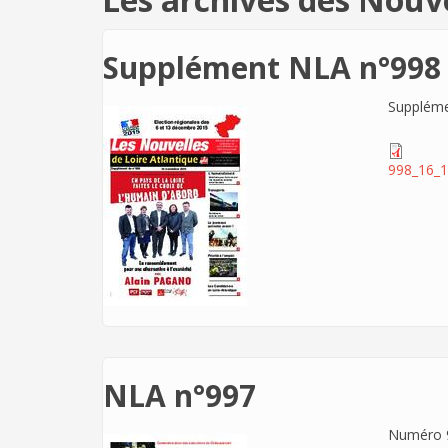
Supplément NLA n°998
Suppléme
998_16_1
NLA n°997
Numéro 9