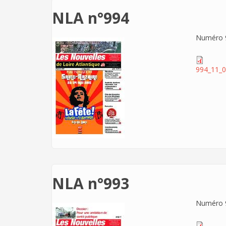
NLA n°994
Numéro 9
994_11_0
NLA n°993
Numéro 9