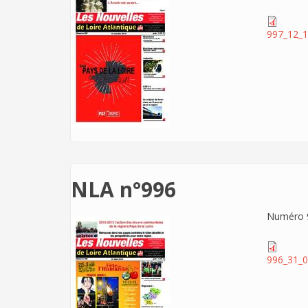
997_12_1
NLA n°996
Numéro 9
996_31_0