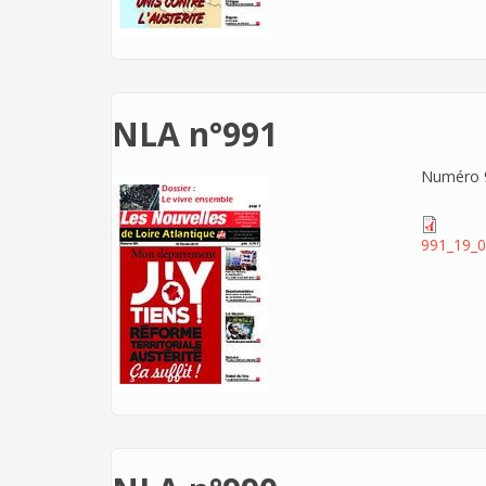
NLA n°991
Numéro 9
991_19_0