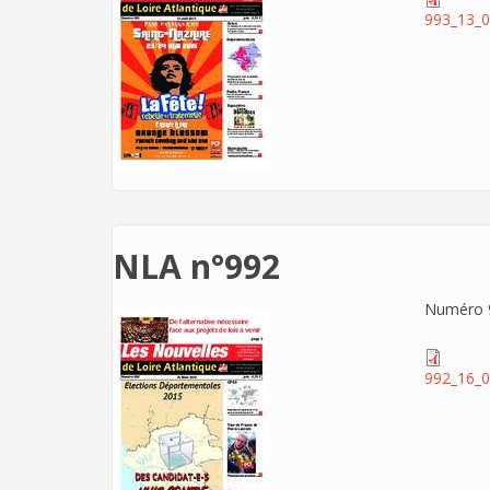
993_13_0
NLA n°992
Numéro 9
992_16_0