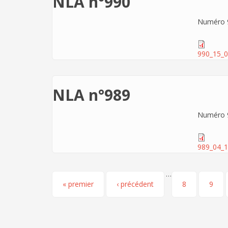
NLA n°990
Numéro 9
990_15_0
NLA n°989
Numéro 9
989_04_1
…
Pages
« premier
‹ précédent
8
9