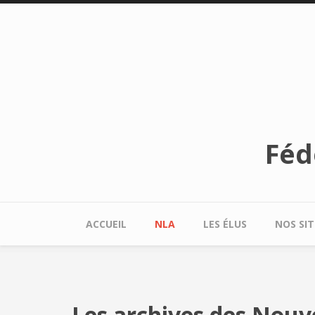
Aller au contenu principal
Féd
ACCUEIL
NLA
LES ÉLUS
NOS SIT
Les archives des Nouve