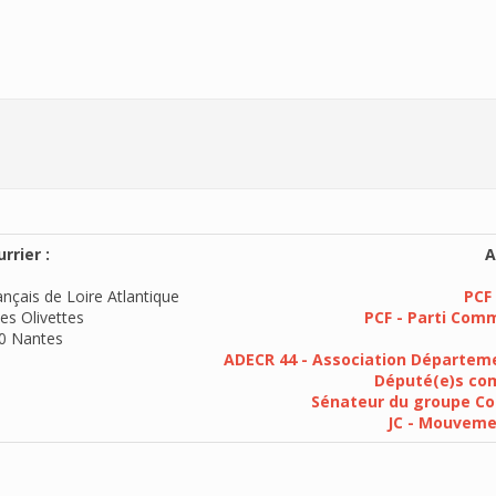
rrier :
A
nçais de Loire Atlantique
PCF 
es Olivettes
PCF - Parti Com
0 Nantes
ADECR 44 - Association Départeme
Député(e)s com
Sénateur du groupe Co
JC - Mouvem