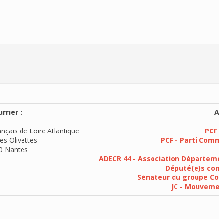
rrier :
A
nçais de Loire Atlantique
PCF 
es Olivettes
PCF - Parti Com
0 Nantes
ADECR 44 - Association Départeme
Député(e)s com
Sénateur du groupe Co
JC - Mouvem