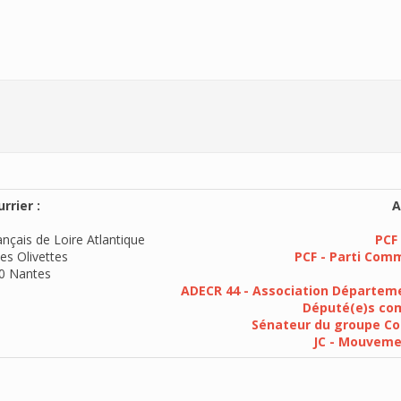
rrier :
A
nçais de Loire Atlantique
PCF 
es Olivettes
PCF - Parti Com
0 Nantes
ADECR 44 - Association Départeme
Député(e)s com
Sénateur du groupe Co
JC - Mouvem