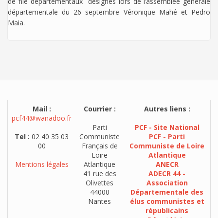
de file départementaux désignés lors de l’assemblée générale
départementale du 26 septembre Véronique Mahé et Pedro
Maia.
Mail :
Courrier :
Autres liens :
pcf44@wanadoo.fr
Parti
PCF - Site National
Tel :
02 40 35 03
Communiste
PCF - Parti
00
Français de
Communiste de Loire
Loire
Atlantique
Mentions légales
Atlantique
ANECR
41 rue des
ADECR 44 -
Olivettes
Association
44000
Départementale des
Nantes
élus communistes et
républicains