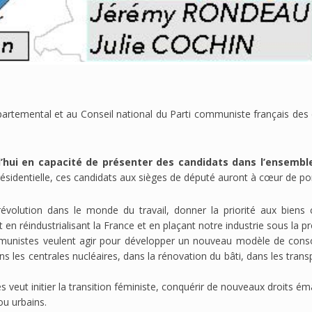
artemental et au Conseil national du Parti communiste français des c
’hui en capacité de présenter des candidats dans l’ensembl
sidentielle, ces candidats aux sièges de député auront à cœur de por
olution dans le monde du travail, donner la priorité aux biens 
 réindustrialisant la France et en plaçant notre industrie sous la pr
 communistes veulent agir pour développer un nouveau modèle de c
 les centrales nucléaires, dans la rénovation du bâti, dans les trans
 veut initier la transition féministe, conquérir de nouveaux droits éma
 ou urbains.