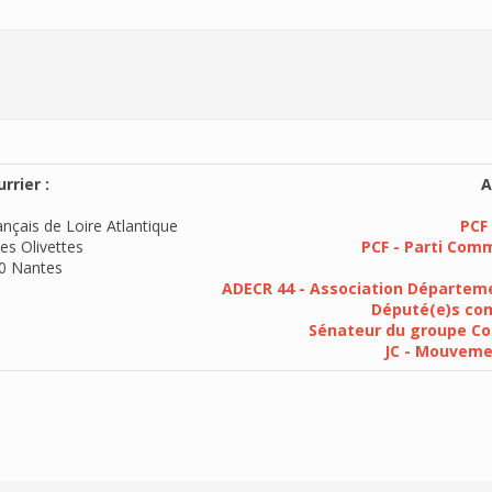
rrier :
A
nçais de Loire Atlantique
PCF 
es Olivettes
PCF - Parti Com
0 Nantes
ADECR 44 - Association Départeme
Député(e)s com
Sénateur du groupe Co
JC - Mouvem