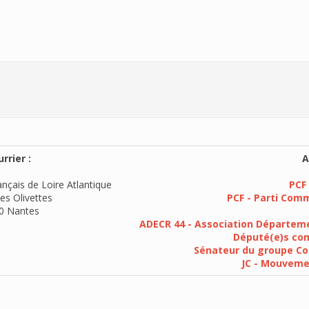
rrier :
A
nçais de Loire Atlantique
PCF 
es Olivettes
PCF - Parti Com
0 Nantes
ADECR 44 - Association Départeme
Député(e)s com
Sénateur du groupe Co
JC - Mouvem