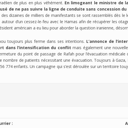
raélien de plus en plus véhément.
En limogeant le ministre de l
cusé de ne pas suivre la ligne de conduite sans concession 
e, des dizaines de milliers de manifestants se sont rassemblés dès le
 autour d’un cessez-le-feu avec le Hamas afin de récupérer les otage
dent américain a eu lieu pour aborder la question iranienne, désorma
ou toujours plus ferme dans ses intentions.
L’annonce de l’inter
t dans l’intensification du conflit
mais également une nouvelle
a fermeture du point de passage de Rafah pour l’évacuation médicale d
 le nombre de patients nécessitant une évacuation. Toujours à Gaza,
556 774 enfants. Un campagne qui s’est déroulée sur un territoire to
rrier :
A