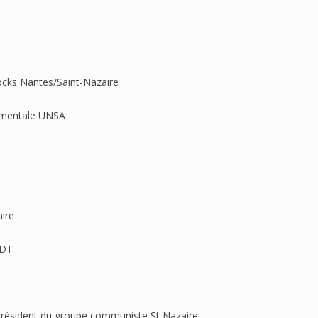
ocks Nantes/Saint-Nazaire
tementale UNSA
aire
FDT
 Président du groupe communiste St Nazaire