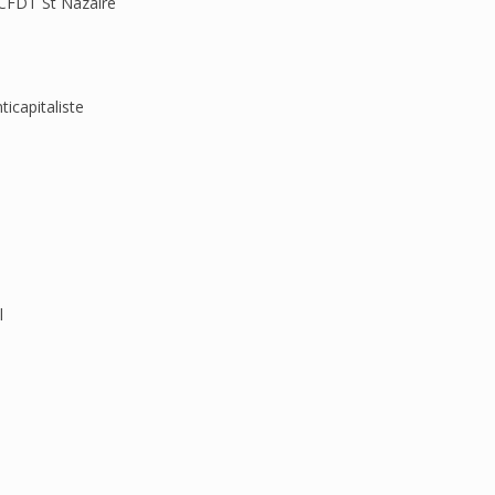
L CFDT St Nazaire
ticapitaliste
l