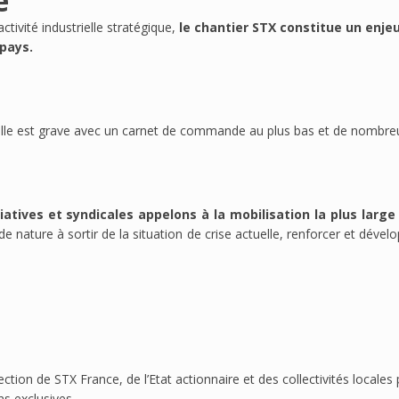
e
activité industrielle stratégique,
le chantier STX constitue un enje
 pays.
 elle est grave avec un carnet de commande au plus bas et de nombreu
iatives et syndicales appelons à la mobilisation la plus larg
e nature à sortir de la situation de crise actuelle, renforcer et dével
ection de STX France, de l’Etat actionnaire et des collectivités locales 
s exclusives.