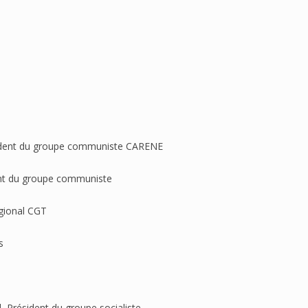
sident du groupe communiste CARENE
dent du groupe communiste
égional CGT
s
l, Président du groupe socialiste