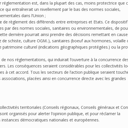
ur réglementation est, dans la plupart des cas, moins protectrice que c
 ce qui entraînerait un nivellement par le bas des normes sociales,
nementales dans l’Union ;
e règlement des différends entre entreprises et Etats. Ce dispositif
sées par des normes sociales, sanitaires ou environnementales, de pou
Cette dernière pourrait ainsi prendre des décisions remettant en cause
e schiste, culture OGM..), sanitaires (boeuf aux hormones, volaille c
t le patrimoine culturel (indications géographiques protégées.) ou la pr
 de nos réglementations, qui induirait l’ouverture à la concurrence de
ers. Les conséquences seraient considérables pour les collectivités lo
es à cet accord. Tous les secteurs de l’action publique seraient touch
es associations, placées ainsi en concurrence directe avec les grandes
llectivités territoriales (Conseils régionaux, Conseils généraux et Con
nt organisés pour alerter l’opinion publique, et pour réclamer la
es instances démocratiques nationales et européennes.