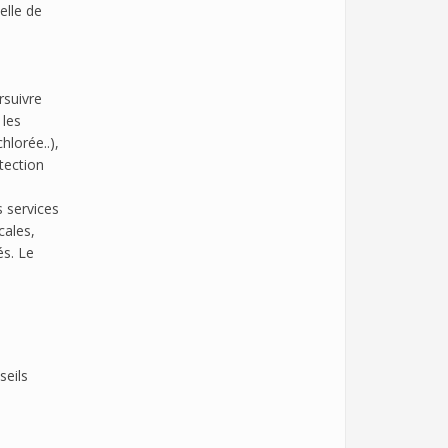
elle de
rsuivre
 les
hlorée..),
otection
s services
cales,
és. Le
seils