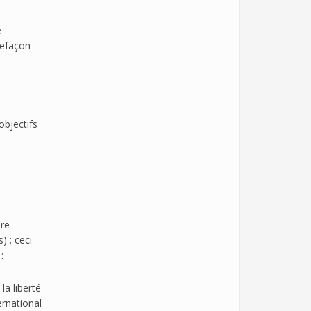
e
refaçon
objectifs
ire
 ; ceci
:
a liberté
ernational