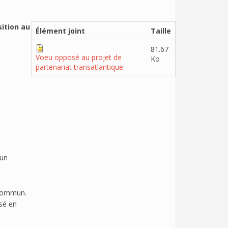
sition au
Élément joint
Taille
81.67
Voeu opposé au projet de
Ko
partenariat transatlantique
 un
 commun.
isé en