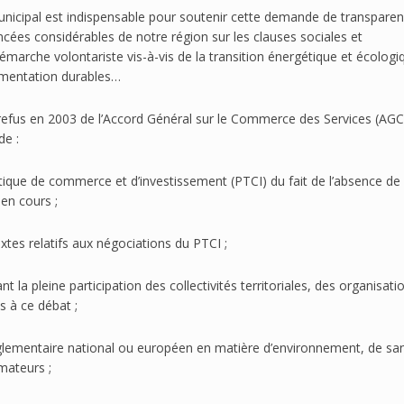
Municipal est indispensable pour soutenir cette demande de transparen
ées considérables de notre région sur les clauses sociales et
marche volontariste vis-à-vis de la transition énergétique et écologi
limentation durables…
 refus en 2003 de l’Accord Général sur le Commerce des Services (AGCS
de :
antique de commerce et d’investissement (PTCI) du fait de l’absence de
en cours ;
xtes relatifs aux négociations du PTCI ;
nt la pleine participation des collectivités territoriales, des organisati
s à ce débat ;
réglementaire national ou européen en matière d’environnement, de sa
mateurs ;