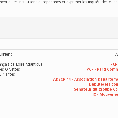
ent et les institutions européennes et exprimer les inquiétudes et op
rrier :
A
nçais de Loire Atlantique
PCF 
es Olivettes
PCF - Parti Com
0 Nantes
ADECR 44 - Association Départeme
Député(e)s com
Sénateur du groupe Co
JC - Mouvem