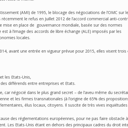
vestissement (AMI) de 1995, le blocage des négociations de l’OMC sur l
 récemment le refus en Juillet 2012 de l’accord commercial anti-cont
t de mise en place de gouvernance mondiale, basée sur des normes
 est à l’image des accords de libre échange (ALE) imposés par les
onomies locales.
014, avant une entrée en vigueur prévue pour 2015, elles visent trois 
et les Etats-Unis,
es différends entre entreprises et Etats.
ie, car négocié dans le plus grand secret – de l’aveu même du secréta
 et les firmes transnationales (à l’origine de 65% des propositions)
mentaires, élus locaux, citoyens. Il suscite de très vives inquiétudes 
ause des réglementations européennes, pour ne pas faire obstacle à l
t. Les Etats-Unis étant en dehors des principaux cadres du droit int