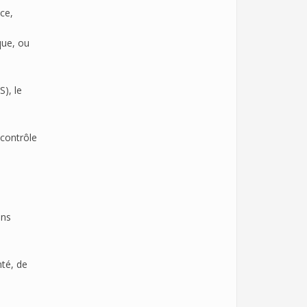
ce,
que, ou
), le
 contrôle
ons
nté, de