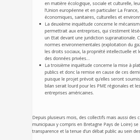
en matière écologique, sociale et culturelle, le
l’Union européenne et en particulier La France,
économiques, sanitaires, culturelles et environ
La deuxième inquiétude concerne le mécanisme d
permettrait aux entreprises, qui s’estiment lé
un Etat devant une juridiction supranationale. 
normes environnementales (exploitation du gaz d
les droits sociaux, la propriété intellectuelle e
des données privées…
La troisième inquiétude concerne la mise à plat
publics et donc la remise en cause de ces derni
puisque le projet prévoit qu’elles seront soumis
bilan serait lourd pour les PME régionales et l
entreprises américaines.
Depuis plusieurs mois, des collectifs mais aussi des co
municipaux y compris en Bretagne Pays de Loire) se so
transparence et la tenue d’un débat public au sein d