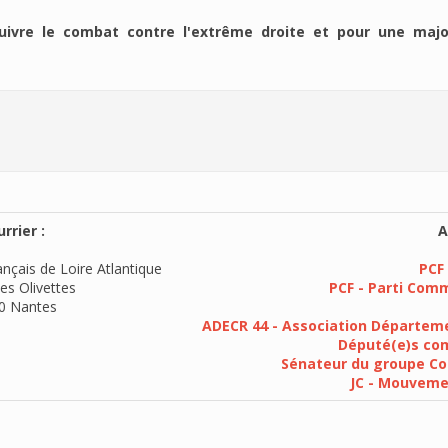
ivre le combat contre l'extrême droite et pour une majo
rrier :
A
nçais de Loire Atlantique
PCF 
es Olivettes
PCF - Parti Com
0 Nantes
ADECR 44 - Association Départeme
Député(e)s com
Sénateur du groupe Co
JC - Mouvem