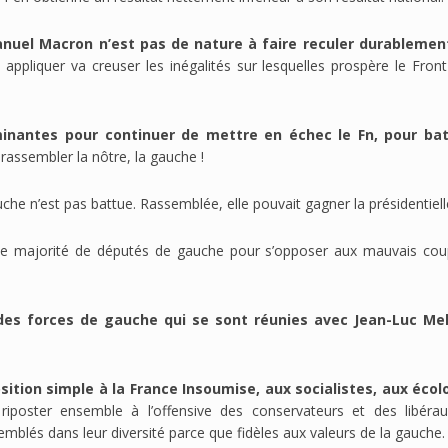
uel Macron n’est pas de nature à faire reculer durablement
d appliquer va creuser les inégalités sur lesquelles prospère le Fro
rminantes pour continuer de mettre en échec le Fn, pour bat
 rassembler la nôtre, la gauche !
che n’est pas battue. Rassemblée, elle pouvait gagner la présidentiell
 une majorité de députés de gauche pour s’opposer aux mauvais cou
 des forces de gauche qui se sont réunies avec Jean-Luc M
ition simple à la France Insoumise, aux socialistes, aux écol
s riposter ensemble à l’offensive des conservateurs et des libé
mblés dans leur diversité parce que fidèles aux valeurs de la gauche.