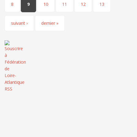
8
9
10
11
12
13
suivant ›
dernier »