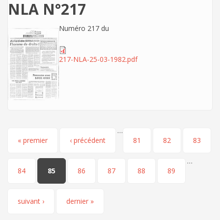
NLA N°217
Numéro 217 du
217-NLA-25-03-1982.pdf
…
Pages
« premier
‹ précédent
81
82
83
…
84
85
86
87
88
89
suivant ›
dernier »