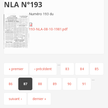
NLA N°193
Numéro 193 du
193-NLA-08-10-1981.pdf
…
Pages
« premier
‹ précédent
83
84
85
…
86
87
88
89
90
91
suivant ›
dernier »