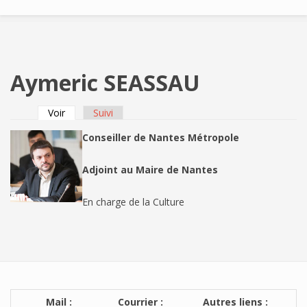
Aymeric SEASSAU
Voir
(onglet actif)
Suivi
Onglets principaux
Conseiller de Nantes Métropole
Adjoint au Maire de Nantes
En charge de la Culture
Mail :
Courrier :
Autres liens :