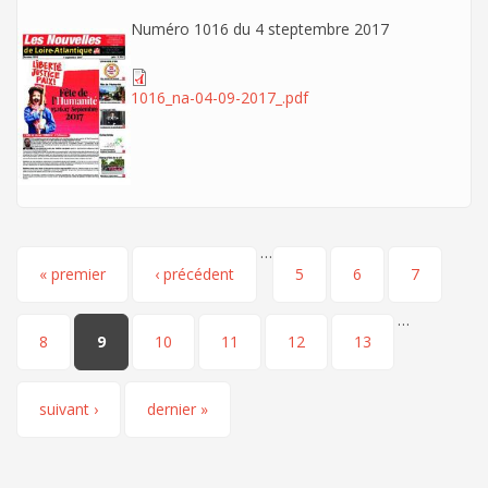
Numéro 1016 du 4 steptembre 2017
1016_na-04-09-2017_.pdf
…
Pages
« premier
‹ précédent
5
6
7
…
8
9
10
11
12
13
suivant ›
dernier »