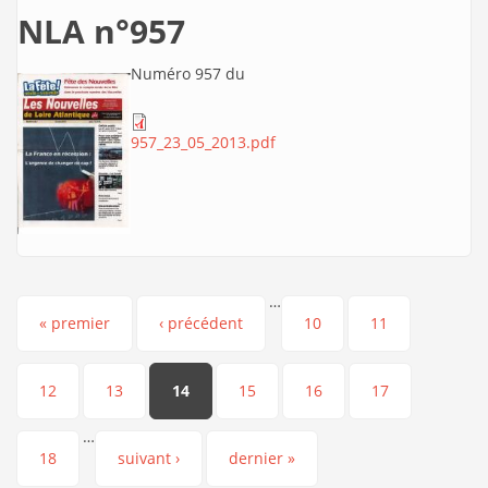
NLA n°957
Numéro 957 du
957_23_05_2013.pdf
…
Pages
« premier
‹ précédent
10
11
12
13
14
15
16
17
…
18
suivant ›
dernier »