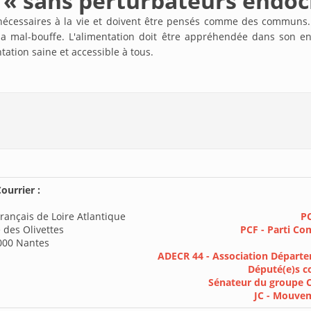
es « sans perturbateurs endoc
t nécessaires à la vie et doivent être pensés comme des communs.
 mal-bouffe. L'alimentation doit être appréhendée dans son ense
tation saine et accessible à tous.
ourrier :
rançais de Loire Atlantique
PC
 des Olivettes
PCF - Parti Co
000 Nantes
ADECR 44 - Association Départe
Député(e)s c
Sénateur du groupe 
JC - Mouve