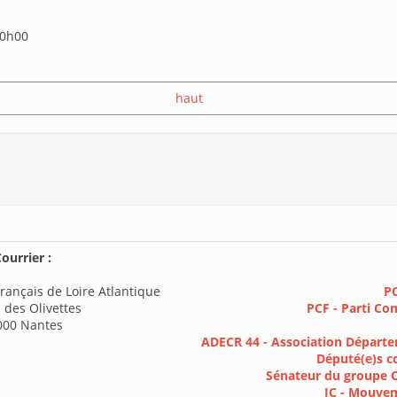
00h00
haut
ourrier :
rançais de Loire Atlantique
PC
 des Olivettes
PCF - Parti Co
000 Nantes
ADECR 44 - Association Départe
Député(e)s c
Sénateur du groupe 
JC - Mouve