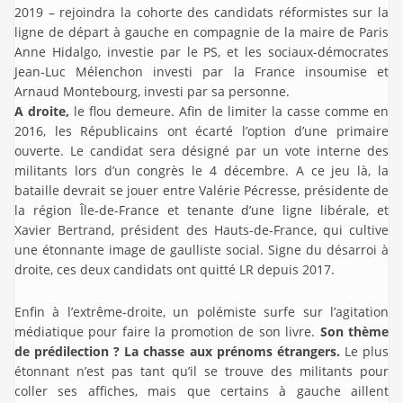
2019 – rejoindra la cohorte des candidats réformistes sur la
ligne de départ à gauche en compagnie de la maire de Paris
Anne Hidalgo, investie par le PS, et les sociaux-démocrates
Jean-Luc Mélenchon investi par la France insoumise et
Arnaud Montebourg, investi par sa personne.
A droite,
le flou demeure. Afin de limiter la casse comme en
2016, les Républicains ont écarté l’option d’une primaire
ouverte. Le candidat sera désigné par un vote interne des
militants lors d’un congrès le 4 décembre. A ce jeu là, la
bataille devrait se jouer entre Valérie Pécresse, présidente de
la région Île-de-France et tenante d’une ligne libérale, et
Xavier Bertrand, président des Hauts-de-France, qui cultive
une étonnante image de gaulliste social. Signe du désarroi à
droite, ces deux candidats ont quitté LR depuis 2017.
Enfin à l’extrême-droite, un polémiste surfe sur l’agitation
médiatique pour faire la promotion de son livre.
Son thème
de prédilection ? La chasse aux prénoms étrangers.
Le plus
étonnant n’est pas tant qu’il se trouve des militants pour
coller ses affiches, mais que certains à gauche aillent