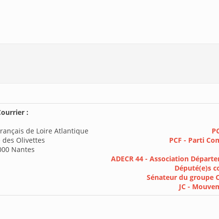
ourrier :
rançais de Loire Atlantique
PC
 des Olivettes
PCF - Parti Co
000 Nantes
ADECR 44 - Association Départe
Député(e)s c
Sénateur du groupe 
JC - Mouve