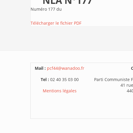
NLA N°177
Numéro 177 du
Télécharger le fichier PDF
Mail :
pcf44@wanadoo.fr
C
Tel :
02 40 35 03 00
Parti Communiste F
41 rue
Mentions légales
44