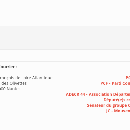
ourrier :
rançais de Loire Atlantique
PC
 des Olivettes
PCF - Parti Co
000 Nantes
ADECR 44 - Association Départe
Député(e)s c
Sénateur du groupe 
JC - Mouve