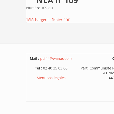
NLA n°109
Numéro 109 du
Télécharger le fichier PDF
Mail :
pcf44@wanadoo.fr
C
Tel :
02 40 35 03 00
Parti Communiste F
41 rue
Mentions légales
44