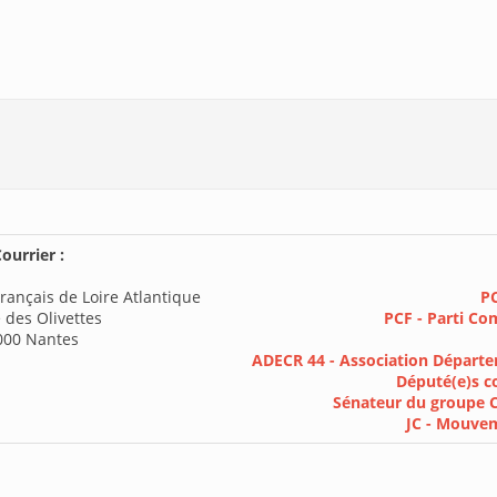
ourrier :
rançais de Loire Atlantique
PC
 des Olivettes
PCF - Parti Co
000 Nantes
ADECR 44 - Association Départe
Député(e)s c
Sénateur du groupe 
JC - Mouve