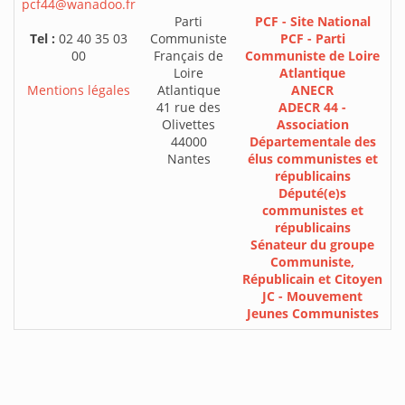
pcf44@wanadoo.fr
Parti
PCF - Site National
Tel :
02 40 35 03
Communiste
PCF - Parti
00
Français de
Communiste de Loire
Loire
Atlantique
Mentions légales
Atlantique
ANECR
41 rue des
ADECR 44 -
Olivettes
Association
44000
Départementale des
Nantes
élus communistes et
républicains
Député(e)s
communistes et
républicains
Sénateur du groupe
Communiste,
Républicain et Citoyen
JC - Mouvement
Jeunes Communistes