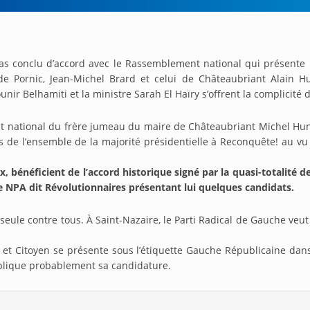
as conclu d’accord avec le Rassemblement national qui présente 1
de Pornic, Jean-Michel Brard et celui de Châteaubriant Alain H
unir Belhamiti et la ministre Sarah El Haïry s’offrent la complicité
t national du frère jumeau du maire de Châteaubriant Michel Hun
is de l’ensemble de la majorité présidentielle à Reconquête! au vu
 bénéficient de l’accord historique signé par la quasi-totalité d
e NPA dit Révolutionnaires présentant lui quelques candidats.
seule contre tous. À Saint-Nazaire, le Parti Radical de Gauche veut
.
t Citoyen se présente sous l’étiquette Gauche Républicaine dans
xplique probablement sa candidature.