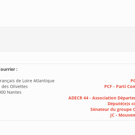
ourrier :
rançais de Loire Atlantique
PC
 des Olivettes
PCF - Parti Co
000 Nantes
ADECR 44 - Association Départe
Député(e)s c
Sénateur du groupe 
JC - Mouve