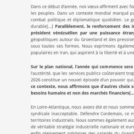
Dans ce début d’année, nos vœux affirment avec force
les peuples. Dans un contexte mondial marqué par
combat politique et diplomatique quotidien. Le gé
durable[...]
Parallèlement, le renforcement des in
président vénézuélien par une puissance étran
géopolitiques autour du Groenland et des pressions
sous toutes ses formes. Nous exprimons également
populaires en Iran, qui aspirent à la liberté et à u
Sur le plan national, l’année qui commence ser
l’austérité, que les services publics coûteraient tro
2026 constitue un nouvel épisode d’un pouvoir qui,
ce contexte, nous affirmons que d’autres choix so
besoins humains et non des marchés financiers[...
En Loire-Atlantique, nous avons été et nous sommes
syndicale inacceptable. Défendre Cordemais, ce n’e
territoires industriels. Nous sommes également aux c
de véritable stratégie industrielle nationale et e
enfin pleinement solidaires des salariés du Grand 