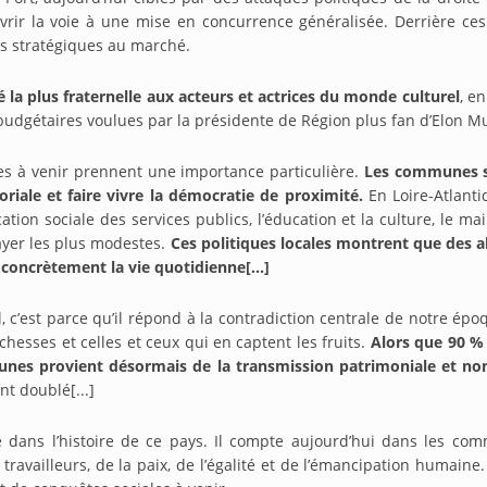
uvrir la voie à une mise en concurrence généralisée. Derrière ce
utils stratégiques au marché.
la plus fraternelle aux acteurs et actrices du monde culturel
, e
budgétaires voulues par la présidente de Région plus fan d’Elon Mu
les à venir prennent une importance particulière.
Les communes so
oriale et faire vivre la démocratie de proximité.
En Loire-Atlanti
cation sociale des services publics, l’éducation et la culture, le 
payer les plus modestes.
Ces politiques locales montrent que des al
r concrètement la vie quotidienne[...]
c’est parce qu’il répond à la contradiction centrale de notre époqu
ichesses et celles et ceux qui en captent les fruits.
Alors que 90 % 
nes provient désormais de la transmission patrimoniale et non 
t doublé[...]
dans l’histoire de ce pays. Il compte aujourd’hui dans les commun
travailleurs, de la paix, de l’égalité et de l’émancipation humain