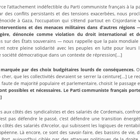
 l’attachement indéfectible du Parti communiste français à la paix,
 des conflits persistants et des tensions exacerbées, nous proc
nocide à Gaza, l’occupation qui s’étend partout en Cisjordanie v
terventions et des menaces militaires dans d’autres régions — q
gère, dénoncée comme violation du droit international et d
 sur des États souverains — nous rappelle que la paix mondiale es
 notre pleine solidarité avec les peuples en lutte pour leurs 
ne société démocratique dans un contexte de répression[...]
a marquée par des choix budgétaires lourds de conséquences.
On
p cher, que les collectivités devraient se serrer la ceinture[...] L
 faute de majorité populaire et parlementaire, choisit le passage e
nt possibles et nécessaires. Le Parti communiste français porte
]
 aux côtés des syndicalistes et des salariés de Cordemais, confro
st pas défendre le passé, c’est défendre une transition énergétiqu
ôtés des salariés d’Arcelor, qui subissent les logiques de rentabil
uropéenne. Là encore, ce sont des savoir-faire, des bassins de vie,
Port, aujourd’hui ciblés par des attaques politiques de la droite r