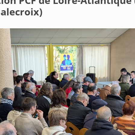
ion PCF de Loire-Atlantique 
alecroix)