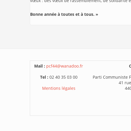
vœux : des vœux de rassemblement, de solidarité et
Bonne année à toutes et à tous. »
Mail :
pcf44@wanadoo.fr
C
Tel :
02 40 35 03 00
Parti Communiste F
41 rue
Mentions légales
44