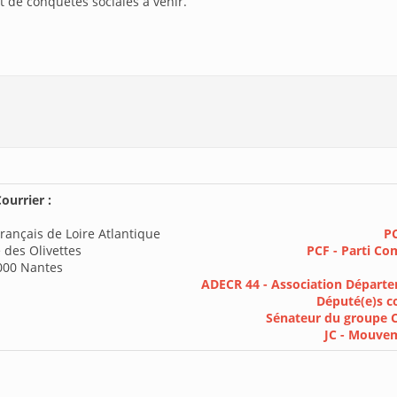
 de conquêtes sociales à venir.
ourrier :
rançais de Loire Atlantique
PC
 des Olivettes
PCF - Parti Co
000 Nantes
ADECR 44 - Association Départe
Député(e)s c
Sénateur du groupe 
JC - Mouve