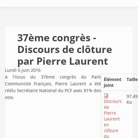
37ème congrès -
Discours de clôture
par Pierre Laurent
Lundi 6 juin 2016
A l'issus du 37ème congrès du Parti
Élément
Taille
Communiste Français, Pierre Laurent a été
joint
réélu Secrétaire National du PCF avec 81% des
97.49
voix.
Discours
Ko
de
Pierre
Laurent
en
clôture
du