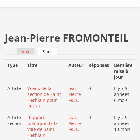
Jean-Pierre FROMONTEIL
Voir
Suivi
(onglet actif)
Onglets principaux
Type
Titre
Auteur
Réponses
Dernière
mise à
jour
Article
Voeux de la
Jean-
0
Il y a 9
section de Saint-
Pierre
années
Herblain pour
FRO...
6 mois
2017 !
Article
Rapport
Jean-
0
Il y a 9
section
politique de la
Pierre
années
ville de Saint
FRO...
10 mois
Herblain