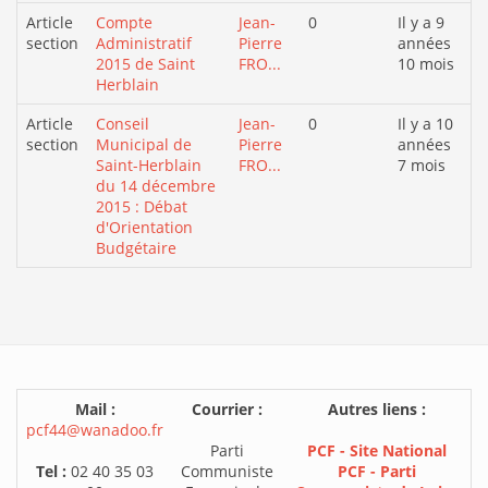
Article
Compte
Jean-
0
Il y a 9
section
Administratif
Pierre
années
2015 de Saint
FRO...
10 mois
Herblain
Article
Conseil
Jean-
0
Il y a 10
section
Municipal de
Pierre
années
Saint-Herblain
FRO...
7 mois
du 14 décembre
2015 : Débat
d'Orientation
Budgétaire
Mail :
Courrier :
Autres liens :
pcf44@wanadoo.fr
Parti
PCF - Site National
Tel :
02 40 35 03
Communiste
PCF - Parti