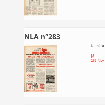
NLA n°283
Numéro 
283-NLA-