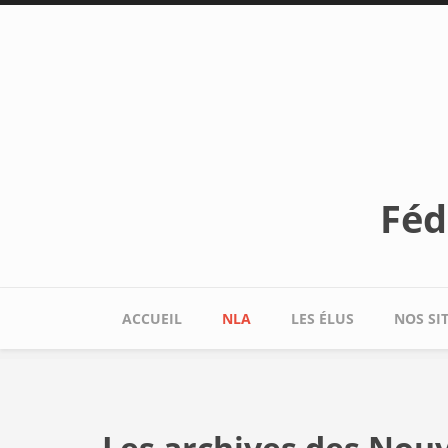
Aller au contenu principal
Féd
ACCUEIL
NLA
LES ÉLUS
NOS SI
Les archives des Nouv