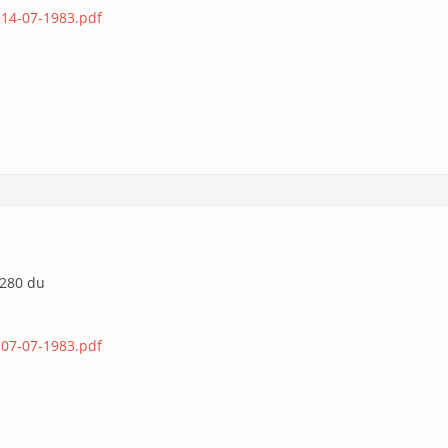
14-07-1983.pdf
280 du
07-07-1983.pdf