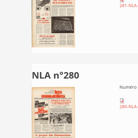
281-NLA-
NLA n°280
Numéro 
280-NLA-