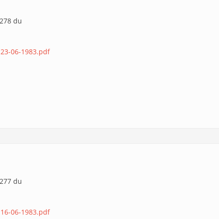
278 du
23-06-1983.pdf
277 du
16-06-1983.pdf