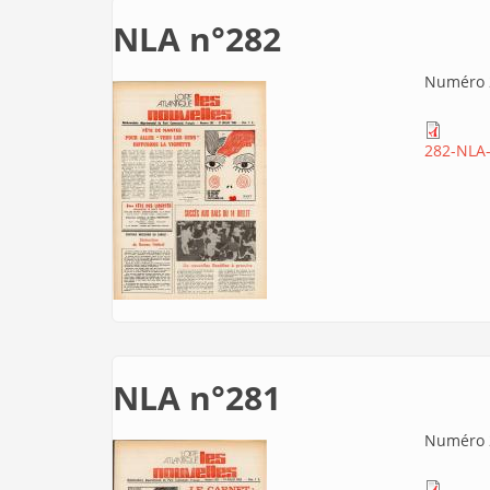
NLA n°282
Numéro 
282-NLA-
NLA n°281
Numéro 