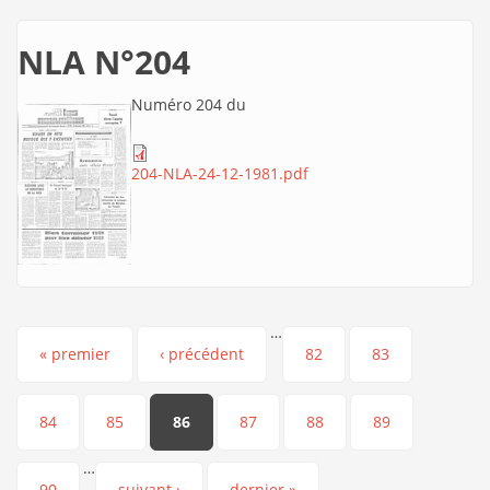
NLA N°204
Numéro 204 du
204-NLA-24-12-1981.pdf
…
Pages
« premier
‹ précédent
82
83
84
85
86
87
88
89
…
90
suivant ›
dernier »