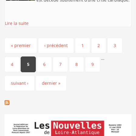
Lire la suite
Pages
« premier
‹ précédent
1
2
3
…
4
5
6
7
8
9
suivant ›
dernier »