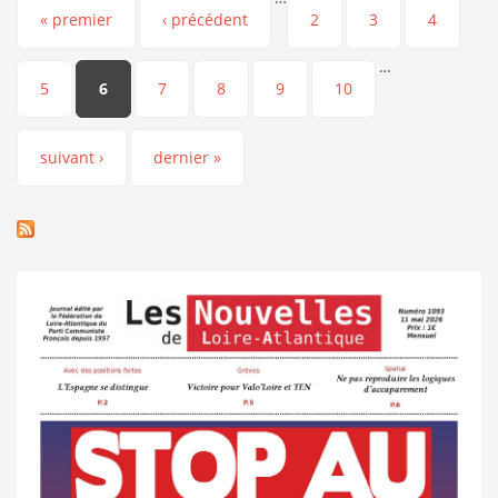
Pages
« premier
‹ précédent
2
3
4
…
5
6
7
8
9
10
suivant ›
dernier »